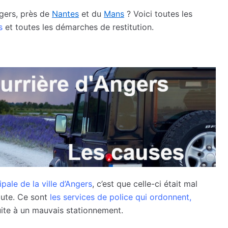
ngers, près de
Nantes
et du
Mans
? Voici toutes les
s
et toutes les démarches de restitution.
ipale de la ville d’Angers
, c’est que celle-ci était mal
oute. Ce sont
les services de police qui ordonnent,
ite à un mauvais stationnement.