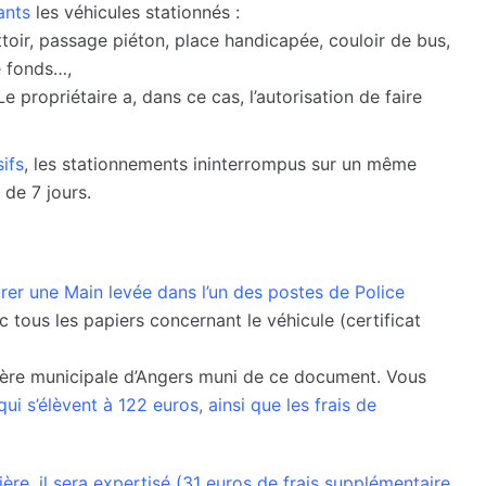
ants
les véhicules stationnés :
ttoir, passage piéton, place handicapée, couloir de bus,
e fonds…,
 propriétaire a, dans ce cas, l’autorisation de faire
ifs
, les stationnements ininterrompus sur un même
de 7 jours.
rer une Main levée dans l’un des postes de Police
c tous les papiers concernant le véhicule (certificat
rière municipale d’Angers muni de ce document. Vous
ui s’élèvent à 122 euros, ainsi que les frais de
rière, il sera expertisé (31 euros de frais supplémentaire