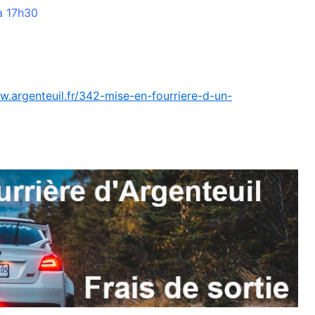
à 17h30
w.argenteuil.fr/342-mise-en-fourriere-d-un-