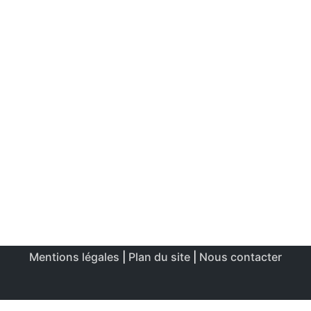
Mentions légales
|
Plan du site
|
Nous contacter
Ce site utilise des cookies afin de permettre une utilisation