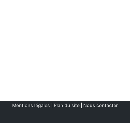
Mentions légales
|
Plan du site
|
Nous contacter
Ce site utilise des cookies afin de permettre une utilisation