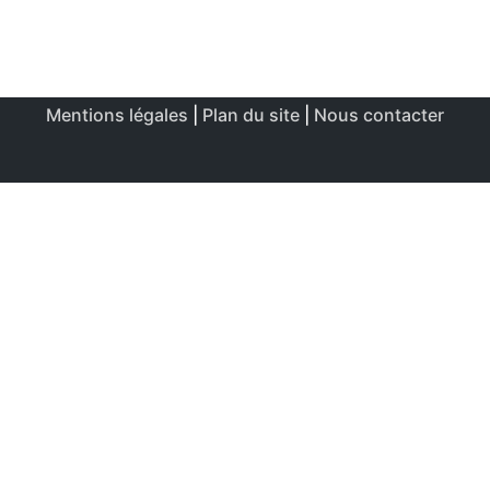
Mentions légales
|
Plan du site
|
Nous contacter
Ce site utilise des cookies afin de permettre une utilisation
et un réglage optimale.
J'accepte
Politique de confidentialité & de cookies
FERMER
Aperçu de confidentialité
Ce site Web utilise des cookies afin d'améliorer votre
expérience lors de votre navigation sur le site Web. Parmi