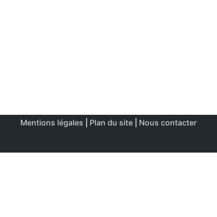
Mentions légales
|
Plan du site
|
Nous contacter
Ce site utilise des cookies afin de permettre une utilisation
et un réglage optimale.
J'accepte
Politique de confidentialité & de cookies