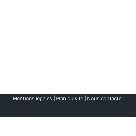
Mentions légales
|
Plan du site
|
Nous contacter
Ce site utilise des cookies afin de permettre une utilisation
et un réglage optimale.
J'accepte