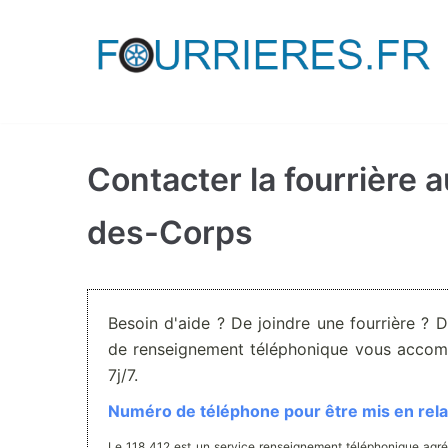
Aller
au
contenu
Contacter la fourrière 
des-Corps
Besoin d'aide ? De joindre une fourrière ? 
de renseignement téléphonique vous accom
7j/7.
Numéro de téléphone pour être mis en relat
Le 118 412 est un service renseignement téléphonique agré