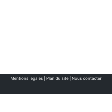
Mentions légales
|
Plan du site
|
Nous contacter
Ce site utilise des cookies afin de permettre une utilisation
et un réglage optimale.
J'accepte
Politique de confidentialité & de cookies