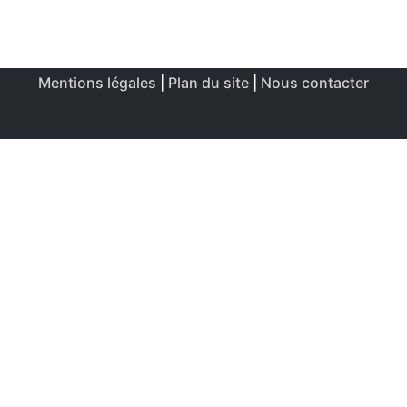
Mentions légales
|
Plan du site
|
Nous contacter
Ce site utilise des cookies afin de permettre une utilisation
et un réglage optimale.
J'accepte
Politique de confidentialité & de cookies
FERMER
Aperçu de confidentialité
Ce site Web utilise des cookies afin d'améliorer votre
expérience lors de votre navigation sur le site Web. Parmi
ces cookies, les cookies classés comme nécessaires sont