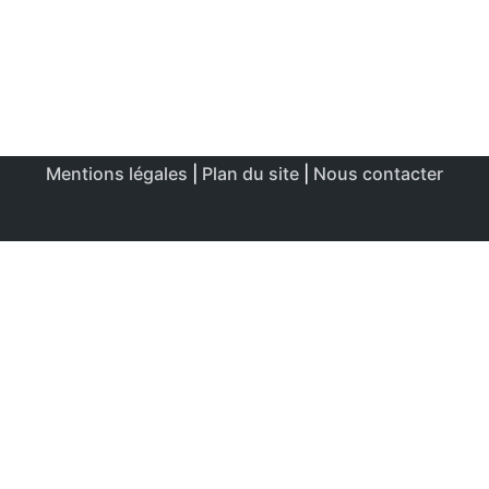
Mentions légales
|
Plan du site
|
Nous contacter
Ce site utilise des cookies afin de permettre une utilisation
et un réglage optimale.
J'accepte
Politique de confidentialité & de cookies
FERMER
Aperçu de confidentialité