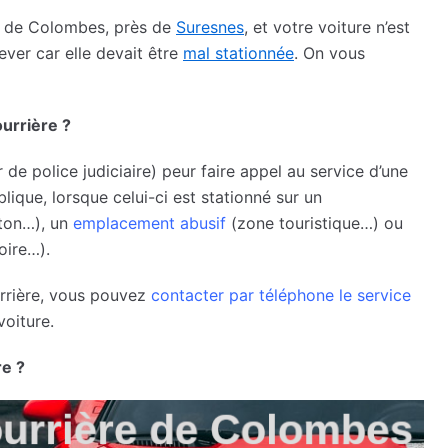
le de Colombes, près de
Suresnes
, et votre voiture n’est
lever car elle devait être
mal stationnée
. On vous
ourrière ?
 de police judiciaire) peur faire appel au service d’une
lique, lorsque celui-ci est stationné sur un
éton…), un
emplacement abusif
(zone touristique…) ou
oire…).
ourrière, vous pouvez
contacter par téléphone le service
voiture.
re ?