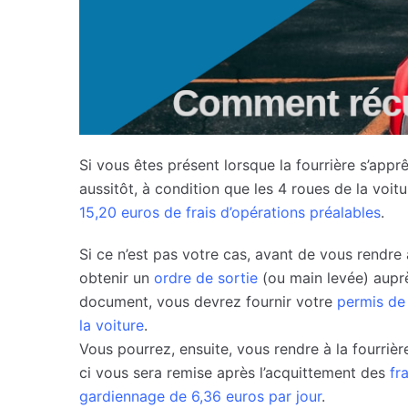
Si vous êtes présent lorsque la fourrière s’appr
aussitôt, à condition que les 4 roues de la voitu
15,20 euros de frais d’opérations préalables
.
Si ce n’est pas votre cas, avant de vous rendre 
obtenir un
ordre de sortie
(ou main levée) aupr
document, vous devrez fournir votre
permis de
la voiture
.
Vous pourrez, ensuite, vous rendre à la fourrière
ci vous sera remise après l’acquittement des
fr
gardiennage de 6,36 euros par jour
.