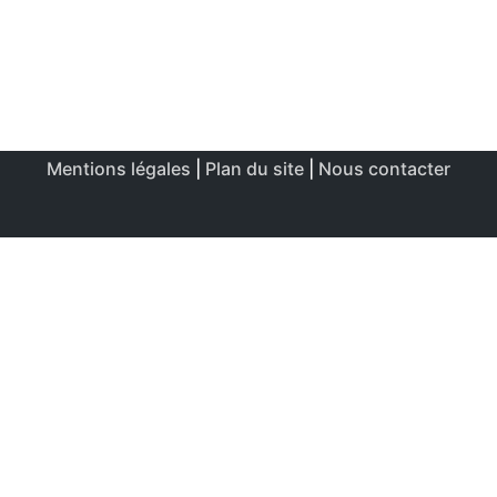
Mentions légales
|
Plan du site
|
Nous contacter
Ce site utilise des cookies afin de permettre une utilisation
et un réglage optimale.
J'accepte
Politique de confidentialité & de cookies
FERMER
Aperçu de confidentialité
Ce site Web utilise des cookies afin d'améliorer votre