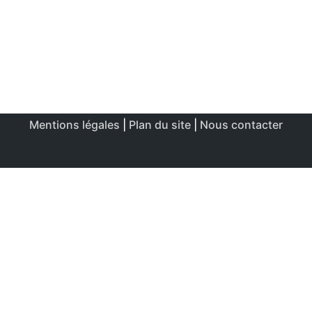
Mentions légales
|
Plan du site
|
Nous contacter
Ce site utilise des cookies afin de permettre une utilisation
et un réglage optimale.
J'accepte
Politique de confidentialité & de cookies
FERMER
Aperçu de confidentialité