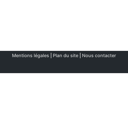
Mentions légales
|
Plan du site
|
Nous contacter
Ce site utilise des cookies afin de permettre une utilisation
et un réglage optimale.
J'accepte
Politique de confidentialité & de cookies
FERMER
Aperçu de confidentialité