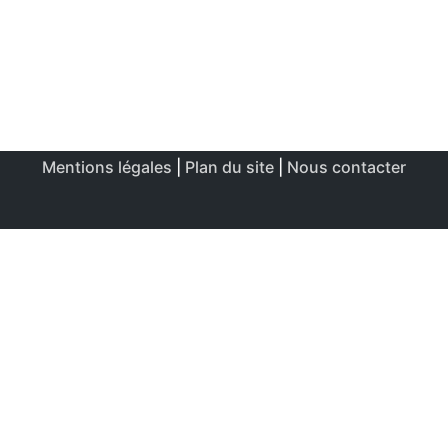
Mentions légales
|
Plan du site
|
Nous contacter
Ce site utilise des cookies afin de permettre une utilisation
et un réglage optimale.
J'accepte
Politique de confidentialité & de cookies
FERMER
Aperçu de confidentialité