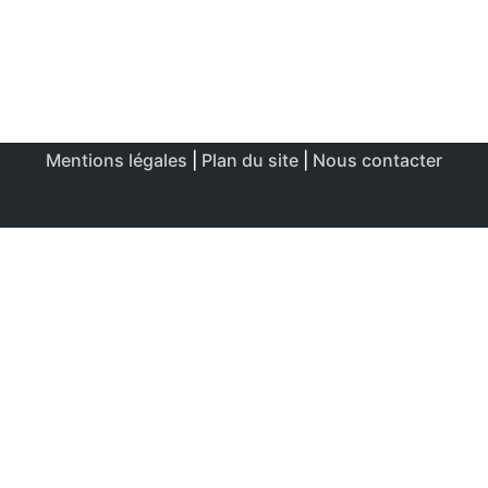
Mentions légales
|
Plan du site
|
Nous contacter
Ce site utilise des cookies afin de permettre une utilisation
et un réglage optimale.
J'accepte
Politique de confidentialité & de cookies
FERMER
Aperçu de confidentialité
Ce site Web utilise des cookies afin d'améliorer votre