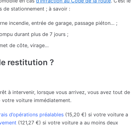
utomobile en cas
d’infraction au Code de la route
. C’est le
 de stationnement ; à savoir :
rne incendie, entrée de garage, passage piéton… ;
rompu durant plus de 7 jours ;
met de côte, virage…
 restitution ?
 prêt à intervenir, lorsque vous arrivez, vous avez tout de
e votre voiture immédiatement.
rais d’opérations préalables
(15,20 €) si votre voiture a
èvement
(121,27 €) si votre voiture a au moins deux