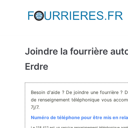
Aller
au
contenu
Joindre la fourrière au
Erdre
Besoin d'aide ? De joindre une fourrière ? 
de renseignement téléphonique vous accom
7j/7.
Numéro de téléphone pour être mis en relat
Le 118 412 est un service renseignement téléphonique agré