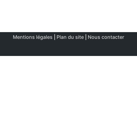
Mentions légales
|
Plan du site
|
Nous contacter
Ce site utilise des cookies afin de permettre une utilisation
et un réglage optimale.
J'accepte
Politique de confidentialité & de cookies
FERMER
Aperçu de confidentialité
Ce site Web utilise des cookies afin d'améliorer votre
expérience lors de votre navigation sur le site Web. Parmi