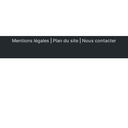
Mentions légales
|
Plan du site
|
Nous contacter
Ce site utilise des cookies afin de permettre une utilisation
et un réglage optimale.
J'accepte
Politique de confidentialité & de cookies
FERMER
Aperçu de confidentialité
Ce site Web utilise des cookies afin d'améliorer votre