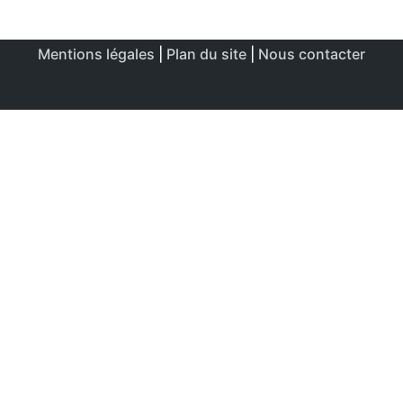
Mentions légales
|
Plan du site
|
Nous contacter
Ce site utilise des cookies afin de permettre une utilisation
et un réglage optimale.
J'accepte
Politique de confidentialité & de cookies
FERMER
Aperçu de confidentialité
Ce site Web utilise des cookies afin d'améliorer votre
expérience lors de votre navigation sur le site Web. Parmi
ces cookies, les cookies classés comme nécessaires sont
stockés sur votre navigateur, en effet, ils sont essentiels