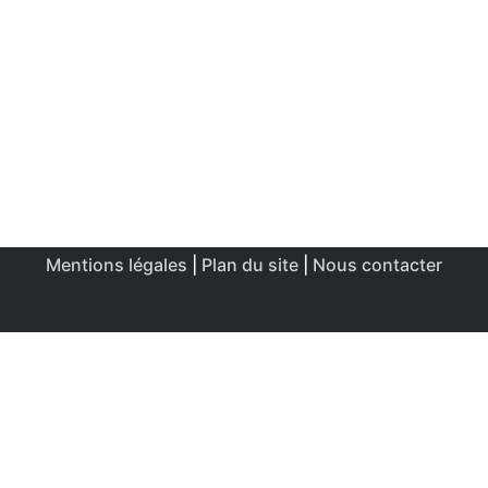
Mentions légales
|
Plan du site
|
Nous contacter
Ce site utilise des cookies afin de permettre une utilisation
et un réglage optimale.
J'accepte
Politique de confidentialité & de cookies