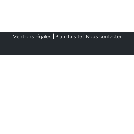
Mentions légales
|
Plan du site
|
Nous contacter
Ce site utilise des cookies afin de permettre une utilisation
et un réglage optimale.
J'accepte
Politique de confidentialité & de cookies
FERMER
Aperçu de confidentialité
Ce site Web utilise des cookies afin d'améliorer votre
expérience lors de votre navigation sur le site Web. Parmi