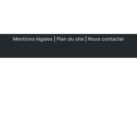
Mentions légales
|
Plan du site
|
Nous contacter
Ce site utilise des cookies afin de permettre une utilisation
et un réglage optimale.
J'accepte
Politique de confidentialité & de cookies
FERMER
Aperçu de confidentialité
Ce site Web utilise des cookies afin d'améliorer votre
expérience lors de votre navigation sur le site Web. Parmi