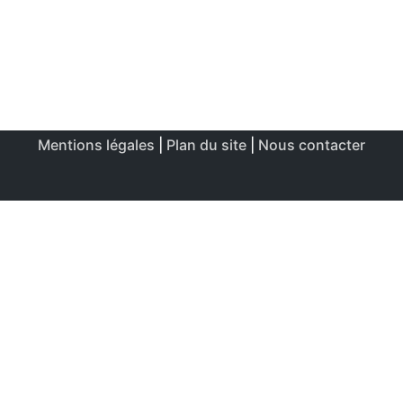
Mentions légales
|
Plan du site
|
Nous contacter
Ce site utilise des cookies afin de permettre une utilisation
et un réglage optimale.
J'accepte
Politique de confidentialité & de cookies
FERMER
Aperçu de confidentialité