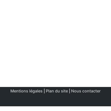
Mentions légales
|
Plan du site
|
Nous contacter
Ce site utilise des cookies afin de permettre une utilisation