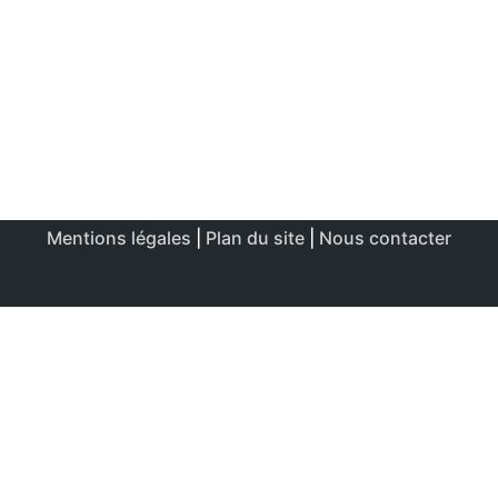
Mentions légales
|
Plan du site
|
Nous contacter
Ce site utilise des cookies afin de permettre une utilisation
et un réglage optimale.
J'accepte
Politique de confidentialité & de cookies
FERMER