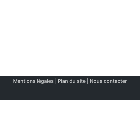
Mentions légales
|
Plan du site
|
Nous contacter
Ce site utilise des cookies afin de permettre une utilisation
et un réglage optimale.
J'accepte
Politique de confidentialité & de cookies