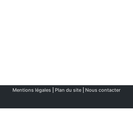
Mentions légales
|
Plan du site
|
Nous contacter
Ce site utilise des cookies afin de permettre une utilisation
et un réglage optimale.
J'accepte
Politique de confidentialité & de cookies