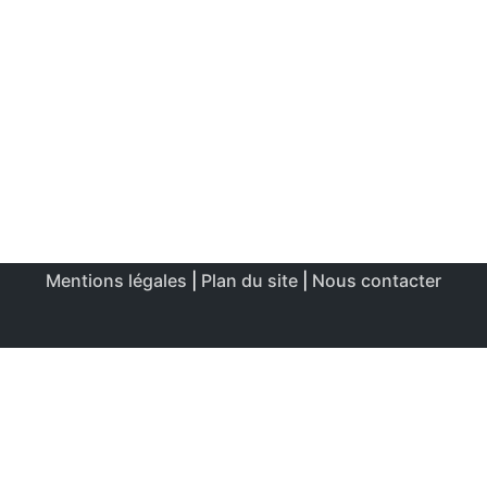
Mentions légales
|
Plan du site
|
Nous contacter
Ce site utilise des cookies afin de permettre une utilisation
et un réglage optimale.
J'accepte
Politique de confidentialité & de cookies