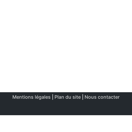
Mentions légales
|
Plan du site
|
Nous contacter
Ce site utilise des cookies afin de permettre une utilisation
et un réglage optimale.
J'accepte