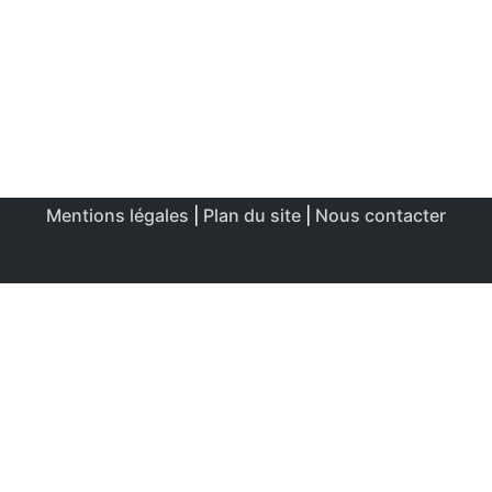
Mentions légales
|
Plan du site
|
Nous contacter
Ce site utilise des cookies afin de permettre une utilisation
et un réglage optimale.
J'accepte
Politique de confidentialité & de cookies
FERMER