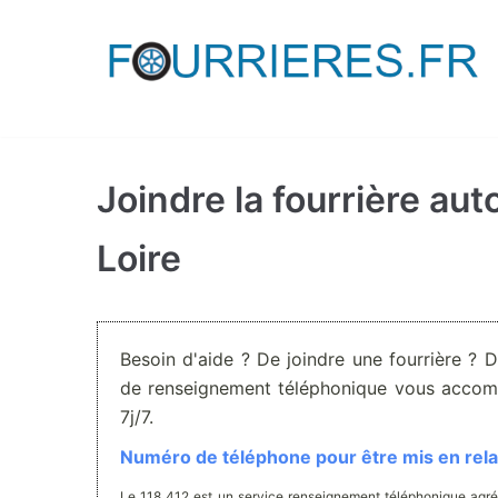
Aller
au
contenu
Joindre la fourrière au
Loire
Besoin d'aide ? De joindre une fourrière ? 
de renseignement téléphonique vous accom
7j/7.
Numéro de téléphone pour être mis en relat
Le 118 412 est un service renseignement téléphonique agré