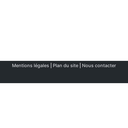
Mentions légales
|
Plan du site
|
Nous contacter
Ce site utilise des cookies afin de permettre une utilisation
et un réglage optimale.
J'accepte
Politique de confidentialité & de cookies