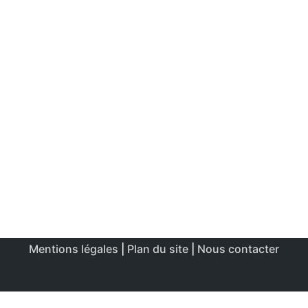
Mentions légales
|
Plan du site
|
Nous contacter
Ce site utilise des cookies afin de permettre une utilisation