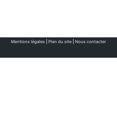
Mentions légales
|
Plan du site
|
Nous contacter
Ce site utilise des cookies afin de permettre une utilisation
et un réglage optimale.
J'accepte
Politique de confidentialité & de cookies
FERMER
Aperçu de confidentialité