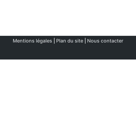
Mentions légales
|
Plan du site
|
Nous contacter
Ce site utilise des cookies afin de permettre une utilisation
et un réglage optimale.
J'accepte
Politique de confidentialité & de cookies
FERMER
Aperçu de confidentialité
Ce site Web utilise des cookies afin d'améliorer votre