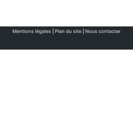
Mentions légales
|
Plan du site
|
Nous contacter
Ce site utilise des cookies afin de permettre une utilisation
et un réglage optimale.
J'accepte
Politique de confidentialité & de cookies
FERMER
Aperçu de confidentialité
Ce site Web utilise des cookies afin d'améliorer votre
expérience lors de votre navigation sur le site Web. Parmi