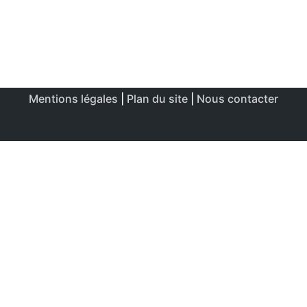
Mentions légales
|
Plan du site
|
Nous contacter
Ce site utilise des cookies afin de permettre une utilisation
et un réglage optimale.
J'accepte
Politique de confidentialité & de cookies
FERMER
Aperçu de confidentialité
Ce site Web utilise des cookies afin d'améliorer votre