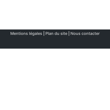
Mentions légales
|
Plan du site
|
Nous contacter
Ce site utilise des cookies afin de permettre une utilisation
et un réglage optimale.
J'accepte
Politique de confidentialité & de cookies
FERMER
Aperçu de confidentialité
Ce site Web utilise des cookies afin d'améliorer votre