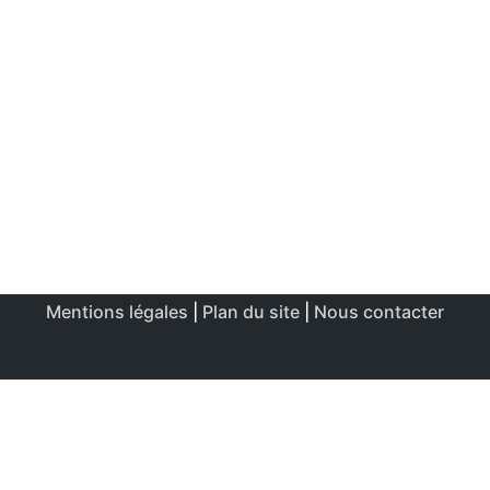
Mentions légales
|
Plan du site
|
Nous contacter
Ce site utilise des cookies afin de permettre une utilisation
et un réglage optimale.
J'accepte
Politique de confidentialité & de cookies