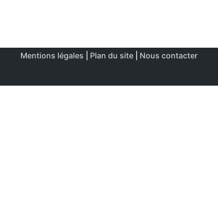
Mentions légales
|
Plan du site
|
Nous contacter
Ce site utilise des cookies afin de permettre une utilisation
et un réglage optimale.
J'accepte
Politique de confidentialité & de cookies
FERMER
Aperçu de confidentialité
Ce site Web utilise des cookies afin d'améliorer votre
expérience lors de votre navigation sur le site Web. Parmi