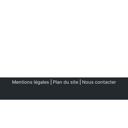
Mentions légales
|
Plan du site
|
Nous contacter
Ce site utilise des cookies afin de permettre une utilisation
et un réglage optimale.
J'accepte
Politique de confidentialité & de cookies