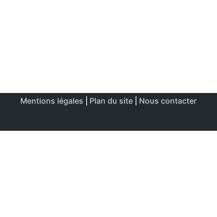
Mentions légales
|
Plan du site
|
Nous contacter
Ce site utilise des cookies afin de permettre une utilisation
et un réglage optimale.
J'accepte
Politique de confidentialité & de cookies
FERMER