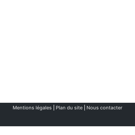
Mentions légales
|
Plan du site
|
Nous contacter
Ce site utilise des cookies afin de permettre une utilisation