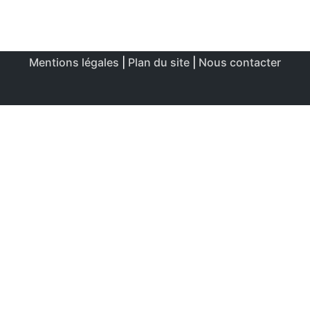
Mentions légales
|
Plan du site
|
Nous contacter
Ce site utilise des cookies afin de permettre une utilisation
et un réglage optimale.
J'accepte
Politique de confidentialité & de cookies
FERMER
Aperçu de confidentialité
Ce site Web utilise des cookies afin d'améliorer votre
expérience lors de votre navigation sur le site Web. Parmi
ces cookies, les cookies classés comme nécessaires sont