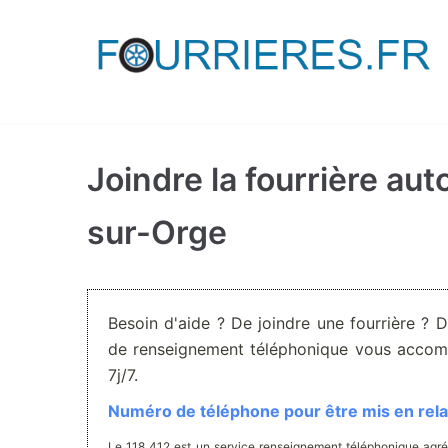
Aller
au
contenu
Joindre la fourrière au
sur-Orge
Besoin d'aide ? De joindre une fourrière ? 
de renseignement téléphonique vous accom
7j/7.
Numéro de téléphone pour être mis en relat
Le 118 412 est un service renseignement téléphonique agré