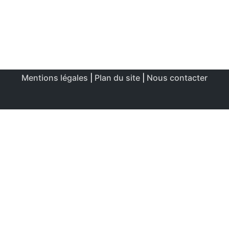
Mentions légales
|
Plan du site
|
Nous contacter
Ce site utilise des cookies afin de permettre une utilisation
et un réglage optimale.
J'accepte
Politique de confidentialité & de cookies
FERMER
Aperçu de confidentialité
Ce site Web utilise des cookies afin d'améliorer votre