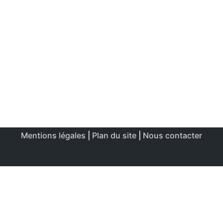
Mentions légales
|
Plan du site
|
Nous contacter
Ce site utilise des cookies afin de permettre une utilisation
et un réglage optimale.
J'accepte
Politique de confidentialité & de cookies