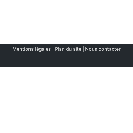
Mentions légales
|
Plan du site
|
Nous contacter
Ce site utilise des cookies afin de permettre une utilisation
et un réglage optimale.
J'accepte
Politique de confidentialité & de cookies
FERMER
Aperçu de confidentialité